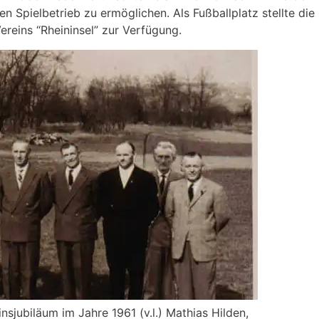
 Spielbetrieb zu ermöglichen. Als Fußballplatz stellte di
ereins “Rheininsel” zur Verfügung.
sjubiläum im Jahre 1961 (v.l.) Mathias Hilden,