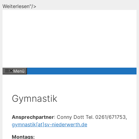
Zum
Weiterlesen"/>
Inhalt
springen
Menü
Gymnastik
Ansprechpartner
: Conny Dott Tel. 0261/671753,
gymnastik[at]sv-niederwerth.de
Montags: