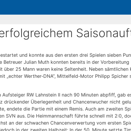
erfolgreichem Saisonauf
 gestartet und konnte aus den ersten drei Spielen sieben P
 Betreuer Julian Muth konnten bereits in der Vorbereitung
it über 25 Mann waren keine Seltenheit. Neben sämtlichen 
it „echter Werther-DNA“, Mittelfeld-Motor Philipp Spicher 
n Aufsteiger RW Lahnstein II nach 90 Minuten abpfiff, gab 
tz drückender Überlegenheit und Chancenwucher nicht gelun
te, endete die Partie mit einem Remis. Auch am zweiten Sp
 den SVN aus. Die Heimmannschaft führte schnell mit 2:0, d
ächst an der schwachen Chancenverwertung vom ersten Spie
jedoch in der zweiten Halbzeit: In der 50. Minute setzte T