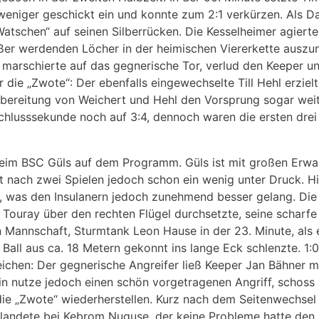
eniger geschickt ein und konnte zum 2:1 verkürzen. Als Da
Watschen“ auf seinen Silberrücken. Die Kesselheimer agier
ößer werdenden Löcher in der heimischen Viererkette auszu
, marschierte auf das gegnerische Tor, verlud den Keeper un
ie „Zwote“: Der ebenfalls eingewechselte Till Hehl erzielt
bereitung von Weichert und Hehl den Vorsprung sogar wei
Schlusssekunde noch auf 3:4, dennoch waren die ersten dre
im BSC Güls auf dem Programm. Güls ist mit großen Erwar
nach zwei Spielen jedoch schon ein wenig unter Druck. Hine
, was den Insulanern jedoch zunehmend besser gelang. Die
e Touray über den rechten Flügel durchsetzte, seine scharf
Mannschaft, Sturmtank Leon Hause in der 23. Minute, als e
Ball aus ca. 18 Metern gekonnt ins lange Eck schlenzte. 1:0
ichen: Der gegnerische Angreifer ließ Keeper Jan Bähner m
ein nutze jedoch einen schön vorgetragenen Angriff, schoss
ie „Zwote“ wiederherstellen. Kurz nach dem Seitenwechsel s
landete bei Kebrom Nuguse, der keine Probleme hatte den B