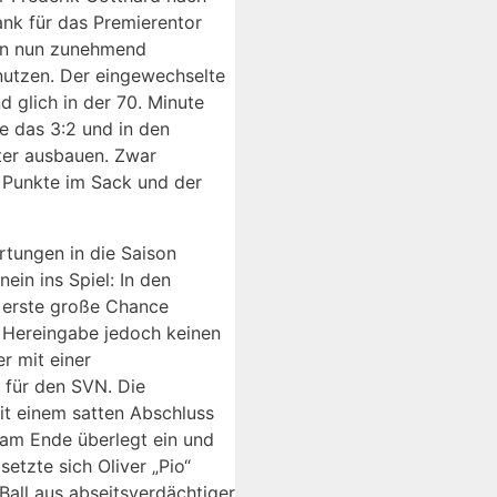
nk für das Premierentor
ten nun zunehmend
nutzen. Der eingewechselte
d glich in der 70. Minute
e das 3:2 und in den
ter ausbauen. Zwar
i Punkte im Sack und der
tungen in die Saison
in ins Spiel: In den
 erste große Chance
e Hereingabe jedoch keinen
r mit einer
 für den SVN. Die
it einem satten Abschluss
 am Ende überlegt ein und
etzte sich Oliver „Pio“
all aus abseitsverdächtiger