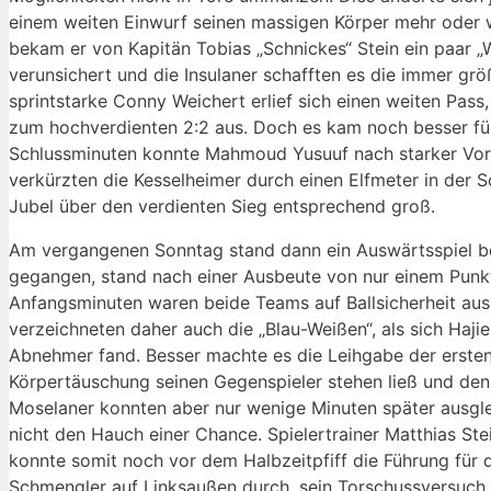
einem weiten Einwurf seinen massigen Körper mehr oder w
bekam er von Kapitän Tobias „Schnickes“ Stein ein paar „
verunsichert und die Insulaner schafften es die immer gr
sprintstarke Conny Weichert erlief sich einen weiten Pass
zum hochverdienten 2:2 aus. Doch es kam noch besser für d
Schlussminuten konnte Mahmoud Yusuuf nach starker Vor
verkürzten die Kesselheimer durch einen Elfmeter in der 
Jubel über den verdienten Sieg entsprechend groß.
Am vergangenen Sonntag stand dann ein Auswärtsspiel be
gegangen, stand nach einer Ausbeute von nur einem Punkt 
Anfangsminuten waren beide Teams auf Ballsicherheit aus
verzeichneten daher auch die „Blau-Weißen“, als sich Haji
Abnehmer fand. Besser machte es die Leihgabe der ersten 
Körpertäuschung seinen Gegenspieler stehen ließ und den 
Moselaner konnten aber nur wenige Minuten später ausgle
nicht den Hauch einer Chance. Spielertrainer Matthias St
konnte somit noch vor dem Halbzeitpfiff die Führung für d
Schmengler auf Linksaußen durch, sein Torschussversuch 