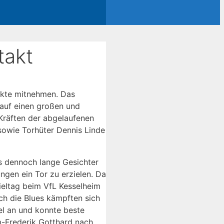
takt
unkte mitnehmen. Das
 auf einen großen und
Kräften der abgelaufenen
sowie Torhüter Dennis Linde
es dennoch lange Gesichter
gen ein Tor zu erzielen. Da
ieltag beim VfL Kesselheim
och die Blues kämpften sich
l an und konnte beste
im-Frederik Gotthard nach