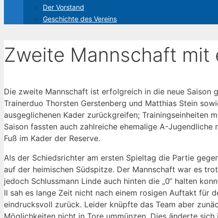
Der Vorstand
Geschichte des Vereins
Zweite Mannschaft mit 
Die zweite Mannschaft ist erfolgreich in die neue Saison
Trainerduo Thorsten Gerstenberg und Matthias Stein sowie
ausgeglichenen Kader zurückgreifen; Trainingseinheiten m
Saison fassten auch zahlreiche ehemalige A-Jugendliche m
Fuß im Kader der Reserve.
Als der Schiedsrichter am ersten Spieltag die Partie gege
auf der heimischen Südspitze. Der Mannschaft war es tro
jedoch Schlussmann Linde auch hinten die „0“ halten konn
II sah es lange Zeit nicht nach einem rosigen Auftakt für
eindrucksvoll zurück. Leider knüpfte das Team aber zun
Möglichkeiten nicht in Tore ummünzen. Dies änderte sich 