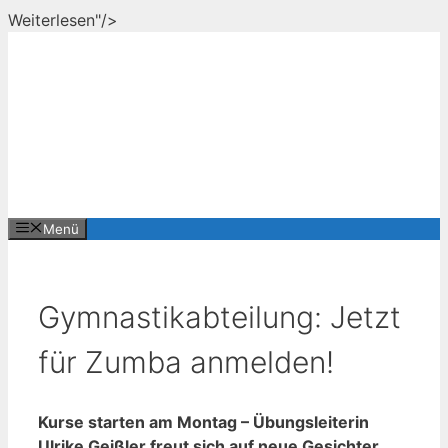
Zum
Weiterlesen"/>
Inhalt
springen
Menü
Gymnastikabteilung: Jetzt
für Zumba anmelden!
Kurse starten am Montag – Übungsleiterin
Ulrike Geißler freut sich auf neue Gesichter