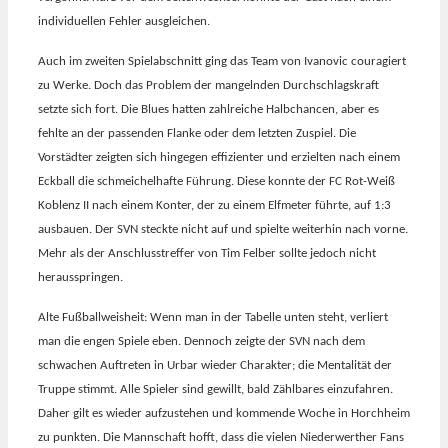
individuellen Fehler ausgleichen.
Auch im zweiten Spielabschnitt ging das Team von Ivanovic couragiert
zu Werke. Doch das Problem der mangelnden Durchschlagskraft
setzte sich fort. Die Blues hatten zahlreiche Halbchancen, aber es
fehlte an der passenden Flanke oder dem letzten Zuspiel. Die
Vorstädter zeigten sich hingegen effizienter und erzielten nach einem
Eckball die schmeichelhafte Führung. Diese konnte der FC Rot-Weiß
Koblenz II nach einem Konter, der zu einem Elfmeter führte, auf 1:3
ausbauen. Der SVN steckte nicht auf und spielte weiterhin nach vorne.
Mehr als der Anschlusstreffer von Tim Felber sollte jedoch nicht
herausspringen.
Alte Fußballweisheit: Wenn man in der Tabelle unten steht, verliert
man die engen Spiele eben. Dennoch zeigte der SVN nach dem
schwachen Auftreten in Urbar wieder Charakter; die Mentalität der
Truppe stimmt. Alle Spieler sind gewillt, bald Zählbares einzufahren.
Daher gilt es wieder aufzustehen und kommende Woche in Horchheim
zu punkten. Die Mannschaft hofft, dass die vielen Niederwerther Fans