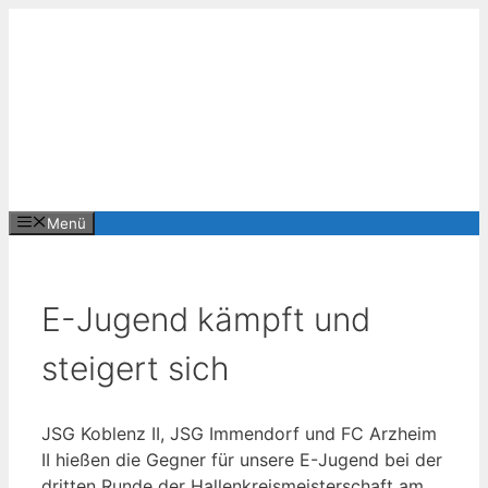
Zum
Inhalt
springen
Menü
E-Jugend kämpft und
steigert sich
JSG Koblenz II, JSG Immendorf und FC Arzheim
II hießen die Gegner für unsere E-Jugend bei der
dritten Runde der Hallenkreismeisterschaft am