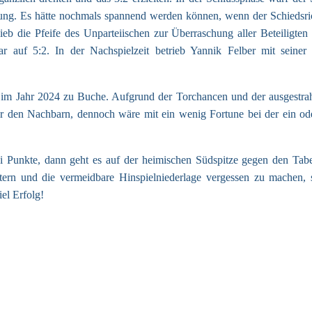
dung. Es hätte nochmals spannend werden können, wenn der Schiedsric
lieb die Pfeife des Unparteiischen zur Überraschung aller Beteiligten
gar auf 5:2. In der Nachspielzeit betrieb Yannik Felber mit sein
ge im Jahr 2024 zu Buche. Aufgrund der Torchancen und der ausgest
g für den Nachbarn, dennoch wäre mit ein wenig Fortune bei der ein o
i Punkte, dann geht es auf der heimischen Südspitze gegen den Tab
ettern und die vermeidbare Hinspielniederlage vergessen zu machen,
el Erfolg!