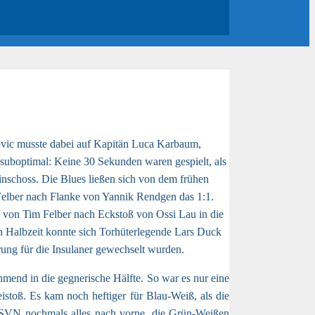
ovic musste dabei auf Kapitän Luca Karbaum,
 suboptimal: Keine 30 Sekunden waren gespielt, als
inschoss. Die Blues ließen sich von dem frühen
Felber nach Flanke von Yannik Rendgen das 1:1.
 von Tim Felber nach Eckstoß von Ossi Lau in die
en Halbzeit konnte sich Torhüterlegende Lars Duck
rung für die Insulaner gewechselt wurden.
hmend in die gegnerische Hälfte. So war es nur eine
eistoß. Es kam noch heftiger für Blau-Weiß, als die
er SVN nochmals alles nach vorne, die Grün-Weißen