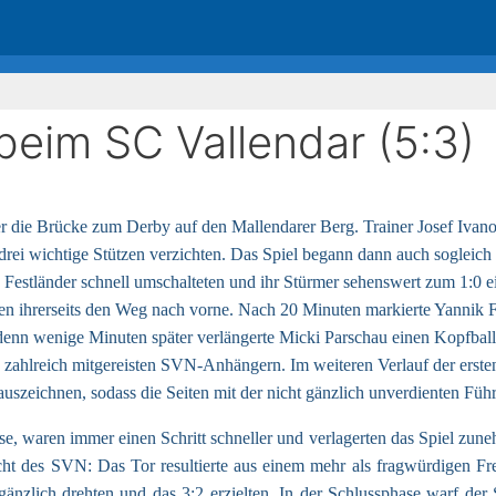
beim SC Vallendar (5:3)
er die Brücke zum Derby auf den Mallendarer Berg. Trainer Josef Ivan
rei wichtige Stützen verzichten. Das Spiel begann dann auch sogleich
 Festländer schnell umschalteten und ihr Stürmer sehenswert zum 1:0 e
ten ihrerseits den Weg nach vorne. Nach 20 Minuten markierte Yannik 
denn wenige Minuten später verlängerte Micki Parschau einen Kopfball
n zahlreich mitgereisten SVN-Anhängern.
Im weiteren Verlauf der erst
uszeichnen, sodass die Seiten mit der nicht gänzlich unverdienten Füh
e, waren immer einen Schritt schneller und verlagerten das Spiel zune
Sicht des SVN: Das Tor resultierte aus einem mehr als fragwürdigen Fr
r gänzlich drehten und das 3:2 erzielten. In der Schlussphase warf d