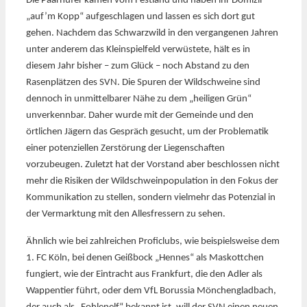
Die Paarhufer kamen vom Festland und haben ihr Domizil
„auf’m Kopp“ aufgeschlagen und lassen es sich dort gut
gehen. Nachdem das Schwarzwild in den vergangenen Jahren
unter anderem das Kleinspielfeld verwüstete, hält es in
diesem Jahr bisher – zum Glück – noch Abstand zu den
Rasenplätzen des SVN. Die Spuren der Wildschweine sind
dennoch in unmittelbarer Nähe zu dem „heiligen Grün“
unverkennbar. Daher wurde mit der Gemeinde und den
örtlichen Jägern das Gespräch gesucht, um der Problematik
einer potenziellen Zerstörung der Liegenschaften
vorzubeugen. Zuletzt hat der Vorstand aber beschlossen nicht
mehr die Risiken der Wildschweinpopulation in den Fokus der
Kommunikation zu stellen, sondern vielmehr das Potenzial in
der Vermarktung mit den Allesfressern zu sehen.
Ähnlich wie bei zahlreichen Proficlubs, wie beispielsweise dem
1. FC Köln, bei denen Geißbock „Hennes“ als Maskottchen
fungiert, wie der Eintracht aus Frankfurt, die den Adler als
Wappentier führt, oder dem VfL Borussia Mönchengladbach,