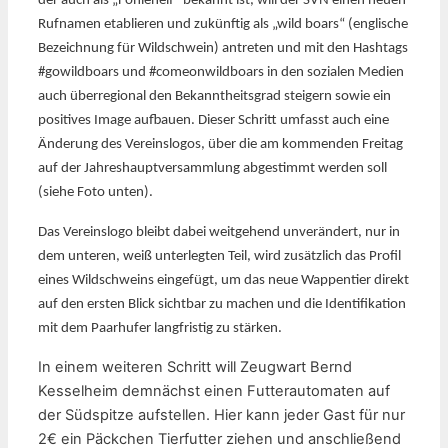
der auch als „Fohlenelf“ bekannt ist, will der SVN einen neuen
Rufnamen etablieren und zukünftig als „wild boars“ (englische
Bezeichnung für Wildschwein) antreten und mit den Hashtags
#gowildboars und #comeonwildboars in den sozialen Medien
auch überregional den Bekanntheitsgrad steigern sowie ein
positives Image aufbauen. Dieser Schritt umfasst auch eine
Änderung des Vereinslogos, über die am kommenden Freitag
auf der Jahreshauptversammlung abgestimmt werden soll
(siehe Foto unten).
Das Vereinslogo bleibt dabei weitgehend unverändert, nur in
dem unteren, weiß unterlegten Teil, wird zusätzlich das Profil
eines Wildschweins eingefügt, um das neue Wappentier direkt
auf den ersten Blick sichtbar zu machen und die Identifikation
mit dem Paarhufer langfristig zu stärken.
In einem weiteren Schritt will Zeugwart Bernd
Kesselheim demnächst einen Futterautomaten auf
der Südspitze aufstellen. Hier kann jeder Gast für nur
2€ ein Päckchen Tierfutter ziehen und anschließend