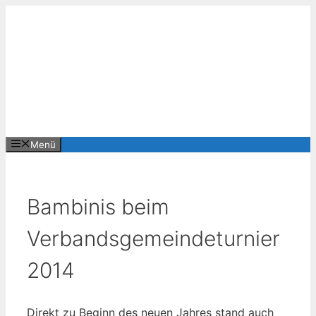
Zum
Inhalt
springen
Menü
Bambinis beim
Verbandsgemeindeturnier
2014
Direkt zu Beginn des neuen Jahres stand auch