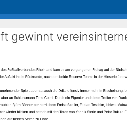
t gewinnt vereinsintern
 des Fußballverbandes Rheinland kam es am vergangenen Freitag auf der Südspit
der Auftakt in die Rückrunde, nachdem beide Reserve-Teams in der Hinserie überw
it zunehmender Spieldauer trat auch die Dritte offensiv immer mehr in Erscheinung.
aber an Schlussmann Timo Colmi. Durch ein Eigentor und einen Treffer von Daniel 
hraubten Björn Bähner per herrlichem Freistoßtreffer, Fabian Teschke, Itthiwat Ma
mmer wieder blicken und betrieb mit den Toren von Yannik Sterle und Petar Bakula 
enen auf beiden Seiten zu Ende.