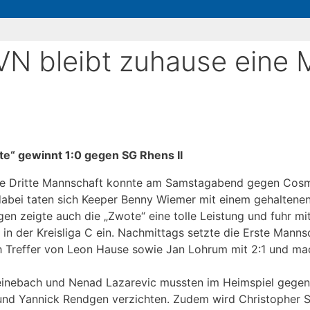
SVN bleibt zuhause eine
te“ gewinnt 1:0 gegen SG Rhens II
ie Dritte Mannschaft konnte am Samstagabend gegen Cosmo
 dabei taten sich Keeper Benny Wiemer mit einem gehaltene
en zeigte auch die „Zwote“ eine tolle Leistung und fuhr mi
 in der Kreisliga C ein. Nachmittags setzte die Erste Manns
ch Treffer von Leon Hause sowie Jan Lohrum mit 2:1 und mac
teinebach und Nenad Lazarevic mussten im Heimspiel gegen
 und Yannick Rendgen verzichten. Zudem wird Christopher S