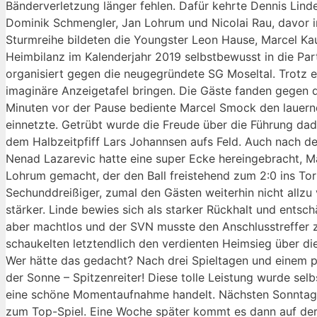
Bänderverletzung länger fehlen. Dafür kehrte Dennis Linde
Dominik Schmengler, Jan Lohrum und Nicolai Rau, davor 
Sturmreihe bildeten die Youngster Leon Hause, Marcel Ka
Heimbilanz im Kalenderjahr 2019 selbstbewusst in die Par
organisiert gegen die neugegründete SG Moseltal. Trotz e
imaginäre Anzeigetafel bringen. Die Gäste fanden gegen d
Minuten vor der Pause bediente Marcel Smock den lauern
einnetzte. Getrübt wurde die Freude über die Führung dadu
dem Halbzeitpfiff Lars Johannsen aufs Feld. Auch nach d
Nenad Lazarevic hatte eine super Ecke hereingebracht, Ma
Lohrum gemacht, der den Ball freistehend zum 2:0 ins Tor v
Sechunddreißiger, zumal den Gästen weiterhin nicht allzu 
stärker. Linde bewies sich als starker Rückhalt und ents
aber machtlos und der SVN musste den Anschlusstreffer z
schaukelten letztendlich den verdienten Heimsieg über die
Wer hätte das gedacht? Nach drei Spieltagen und einem pe
der Sonne – Spitzenreiter! Diese tolle Leistung wurde sel
eine schöne Momentaufnahme handelt. Nächsten Sonntag g
zum Top-Spiel. Eine Woche später kommt es dann auf der