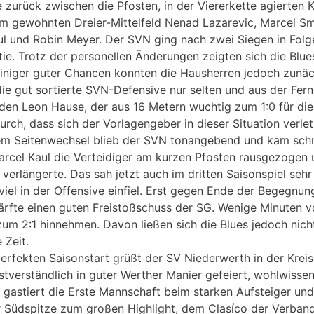
 zurück zwischen die Pfosten, in der Viererkette agierten 
im gewohnten Dreier-Mittelfeld Nenad Lazarevic, Marcel 
ul und Robin Meyer. Der SVN ging nach zwei Siegen in Folg
tie. Trotz der personellen Änderungen zeigten sich die Blu
iniger guter Chancen konnten die Hausherren jedoch zunäch
ie gut sortierte SVN-Defensive nur selten und aus der Fer
den Leon Hause, der aus 16 Metern wuchtig zum 1:0 für di
rch, dass sich der Vorlagengeber in dieser Situation verlet
em Seitenwechsel blieb der SVN tonangebend und kam schne
rcel Kaul die Verteidiger am kurzen Pfosten rausgezogen u
erlängerte. Das sah jetzt auch im dritten Saisonspiel sehr 
viel in der Offensive einfiel. Erst gegen Ende der Begegnu
chärfte einen guten Freistoßschuss der SG. Wenige Minuten 
um 2:1 hinnehmen. Davon ließen sich die Blues jedoch nic
 Zeit.
rfekten Saisonstart grüßt der SV Niederwerth in der Kreis
bstverständlich in guter Werther Manier gefeiert, wohlwisse
astiert die Erste Mannschaft beim starken Aufsteiger und
 Südspitze zum großen Highlight, dem Clasíco der Verband