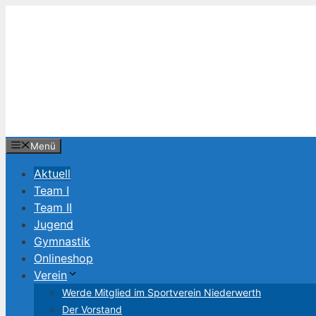
Zum
Inhalt
springen
Menü
Aktuell
Team I
Team II
Jugend
Gymnastik
Onlineshop
Verein
Werde Mitglied im Sportverein Niederwerth
Der Vorstand