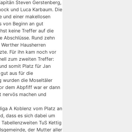
Kapitän Steven Gerstenberg,
Smock und Luca Karbaum. Die
e und einer makellosen
es von Beginn an gut
st keine Treffer auf die
ne Abschlüsse. Rund zehn
e Werther Hausherren
zte. Für ihn kam noch vor
ll zum zweiten Treffer:
nd somit Platz für Jan
gut aus für die
ng wurden die Moseltäler
vor dem Abpfiff war er dann
ht nervös machen und
liga A Koblenz vom Platz an
nd, dass es sich dabei um
 Tabellenzweiten TuS Kettig
sgemeinde, der Mutter aller