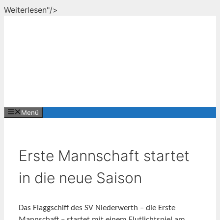
Zum
Weiterlesen"/>
Inhalt
springen
Menü
Erste Mannschaft startet
in die neue Saison
Das Flaggschiff des SV Niederwerth – die Erste
Mannschaft – startet mit einem Flutlichtspiel am