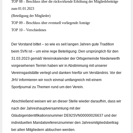
TOP 08 – Beschluss über die rückwirkende Erhöhung der Mitgliedsbeiträge
zum 01.01.2023
(Beteiligung der Mitglieder)
TOP 09 – Beschluss über eventuell vorliegende Anträge
TOP 10 – Verschiedenes
Der Vorstand bittet –
so wie es seit langen Jahren gute Tradition
beim SVN ist – um eine rege Beteiligung. Den ursprünglich für den
31.03.2023 gemäß Vereinskalender der Ortsgemeinde Niederwerth
vorgesehenen Termin haben wir in Abstimmung mit unserer
Vereinsgaststätte verlegt und danken hierfür um
Verständnis.
Vor der
JHV informieren wir noch einmal umfangreich mit einem
Sportjournal zu Themen rund um den Verein.
Abschließend weisen wir an dieser Stelle wieder daraufhin, dass wir
nach der Jahreshauptversammlung mit der
Gläubigeridentifikationsnummer DE92SVN00000026637 und der
individuellen Mandatsreferenznummer den Jahresmitgliedsbeitrag
bei allen Mitgliedern abbuchen werden.