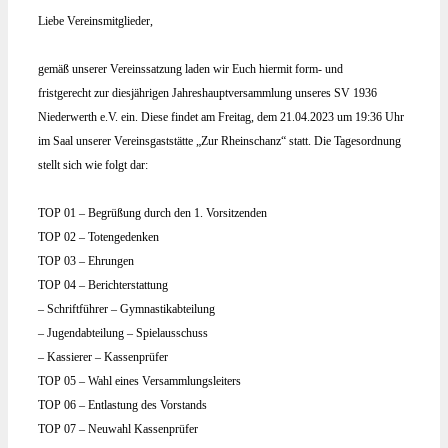
Liebe Vereinsmitglieder,
gemäß unserer Vereinssatzung laden wir Euch hiermit form- und
fristgerecht
zur diesjährigen Jahreshauptversammlung unseres SV 1936
Niederwerth e.V. ein.
Diese findet am Freitag, dem 21.04.2023 um 19:36 Uhr
im Saal unserer Vereinsgaststätte „Zur Rheinschanz“ statt. Die Tagesordnung
stellt sich wie folgt dar:
TOP 01 – Begrüßung durch den 1. Vorsitzenden
TOP 02 – Totengedenken
TOP 03 – Ehrungen
TOP 04 – Berichterstattung
– Schriftführer – Gymnastikabteilung
– Jugendabteilung – Spielausschuss
– Kassierer – Kassenprüfer
TOP 05 – Wahl eines Versammlungsleiters
TOP 06 – Entlastung des Vorstands
TOP 07 – Neuwahl Kassenprüfer