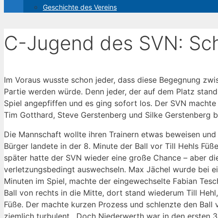
Geschichte des Vereins
C-Jugend des SVN: Sc
Im Voraus wusste schon jeder, dass diese Begegnung zw
Partie werden würde. Denn jeder, der auf dem Platz stand
Spiel angepfiffen und es ging sofort los. Der SVN machte
Tim Gotthard, Steve Gerstenberg und Silke Gerstenberg 
Die Mannschaft wollte ihren Trainern etwas beweisen und d
Bürger landete in der 8. Minute der Ball vor Till Hehls Fü
später hatte der SVN wieder eine große Chance – aber die
verletzungsbedingt auswechseln. Max Jächel wurde bei ei
Minuten im Spiel, machte der eingewechselte Fabian Tesch
Ball von rechts in die Mitte, dort stand wiederum Till Heh
Füße. Der machte kurzen Prozess und schlenzte den Ball vo
ziemlich turbulent. Doch Niederwerth war in den ersten 