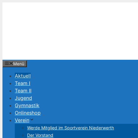
Zum
Inhalt
springen
Menü
Aktuell
Team I
Team II
Jugend
Gymnastik
Onlineshop
Verein
Werde Mitglied im Sportverein Niederwerth
Der Vorstand