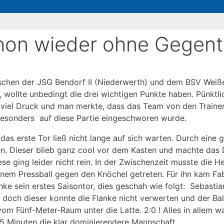
hon wieder ohne Gegent
ischen der JSG Bendorf II (Niederwerth) und dem BSV Wei
, wollte unbedingt die drei wichtigen Punkte haben. Pünkt
 viel Druck und man merkte, dass das Team von den Trainer
besonders auf diese Partie eingeschworen wurde.
as erste Tor ließ nicht lange auf sich warten. Durch eine 
ßen. Dieser blieb ganz cool vor dem Kasten und machte das D
se ging leider nicht rein. In der Zwischenzeit musste die 
nem Pressball gegen den Knöchel getreten. Für ihn kam Fab
ke sein erstes Saisontor, dies geschah wie folgt: Sebasti
l, doch dieser konnte die Flanke nicht verwerten und der Bal
m Fünf-Meter-Raum unter die Latte. 2:0 ! Alles in allem wa
35 Minuten die klar dominierendere Mannschaft.