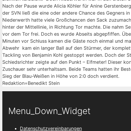
Nach der Pause wurde Alicia Köhler für Anine Gerstenberg
der SVN ließ die eine oder andere Chance des Gegners in d
Niederwerth hatte viele Großchancen den Sack zuzumachen.
hinter der Mittellinie, in Richtung Tor machte. Die nahm 
vor dem Tor frei. Doch es wurde Abseits abgepfiffen. Übe
Minuten vor Schluss kamen die Gäste noch einmal und man
Abwehr kam ein langer Ball auf den Stürmer, der komplett 
Tackling von Benjamin Kohl gestoppt werden. Doch der Stü
Schiedsrichter zeigte auf den Punkt – Elfmeter! Dieser ko
Zuschauer sehr unterhaltsam. Beide Teams hatten ihr Be
Sieg der Blau-Weißen in Höhe von 2:0 doch verdien
Redaktion=Benedikt Stein
Menu_Down_Widget
Datenschutzvereinbarungen