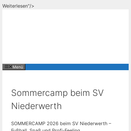
Zum
Weiterlesen"/>
Inhalt
springen
Menü
Sommercamp beim SV
Niederwerth
SOMMERCAMP 2026 beim SV Niederwerth –
Fußball, Spaß und Profi-Feeling