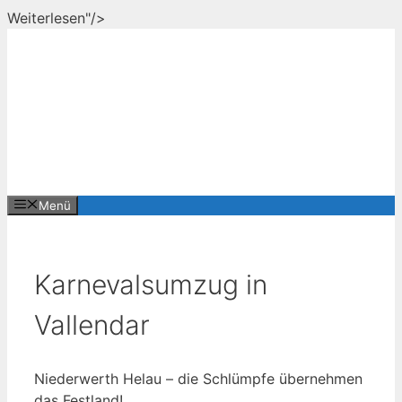
Zum
Weiterlesen"/>
Inhalt
springen
Menü
Karnevalsumzug in
Vallendar
Niederwerth Helau – die Schlümpfe übernehmen
das Festland!