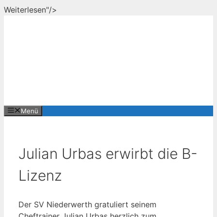
Zum
Weiterlesen"/>
Inhalt
springen
Menü
Julian Urbas erwirbt die B-
Lizenz
Der SV Niederwerth gratuliert seinem
Cheftrainer Julian Urbas herzlich zum