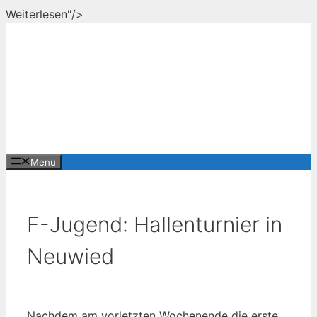
Zum
Weiterlesen"/>
Inhalt
springen
Menü
F-Jugend: Hallenturnier in
Neuwied
Nachdem am vorletzten Wochenende die erste