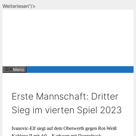
Zum
Weiterlesen"/>
Inhalt
springen
Menü
Erste Mannschaft: Dritter
Sieg im vierten Spiel 2023
Ivanovic-Elf siegt auf dem Oberwerth gegen Rot-Weiß
Koblenz II mit 4:0 – Karbaum mit Doppelpack