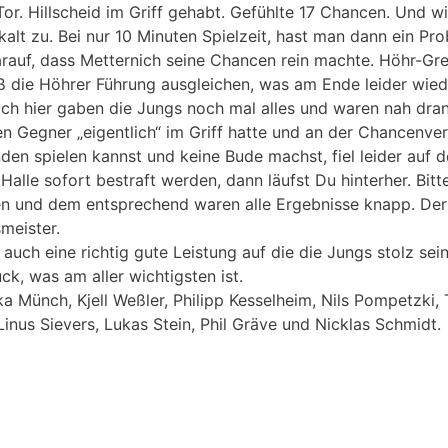
n Tor. Hillscheid im Griff gehabt. Gefühlte 17 Chancen. Und 
kalt zu. Bei nur 10 Minuten Spielzeit, hast man dann ein Pr
darauf, dass Metternich seine Chancen rein machte. Höhr-Gr
ß die Höhrer Führung ausgleichen, was am Ende leider wiede
h hier gaben die Jungs noch mal alles und waren nah dran 
n Gegner „eigentlich“ im Griff hatte und an der Chancenve
den spielen kannst und keine Bude machst, fiel leider auf
 Halle sofort bestraft werden, dann läufst Du hinterher. Bi
en und dem entsprechend waren alle Ergebnisse knapp. Der
meister.
auch eine richtig gute Leistung auf die die Jungs stolz se
k, was am aller wichtigsten ist.
 Münch, Kjell Weßler, Philipp Kesselheim, Nils Pompetzki, T
Linus Sievers, Lukas Stein, Phil Gräve und Nicklas Schmidt.