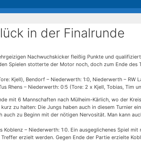
ück in der Finalrunde
hrgeizigen Nachwuchskicker fleißig Punkte und qualifizierte
iden Spielen stotterte der Motor noch, doch zum Ende des T
re: Kjell), Bendorf – Niederwerth: 1:0, Niederwerth – RW Lahns
Tus Rhens – Niederwerth: 0:5 (Tore: 2 x Kjell, Tobias, Tim un
unde mit 6 Mannschaften nach Mülheim-Kärlich, wo der Kre
urz zu halten: Die Jungs haben auch in diesem Turnier ein
ich auch zu Beginn mit der nötigen Nervosität. Man kann auc
ss Koblenz – Niederwerth: 1:0. Ein ausgeglichenes Spiel mit
Treffer erzielt werden. Gegen Ende der Partie erzielte Kob