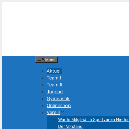
Zum
Inhalt
springen
Menü
Aktuell
Team I
Team II
Jugend
Gymnastik
Onlineshop
Verein
Werde Mitglied im Sportverein Niede
Der Vorstand