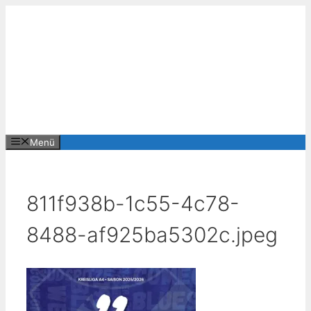
Zum
Inhalt
springen
Menü
811f938b-1c55-4c78-
8488-af925ba5302c.jpeg