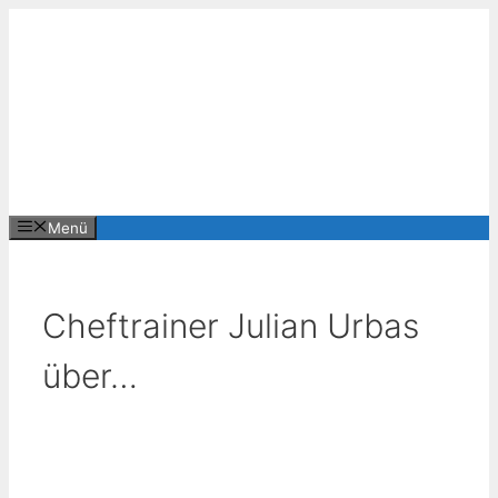
Zum
Inhalt
springen
Menü
Cheftrainer Julian Urbas
über…